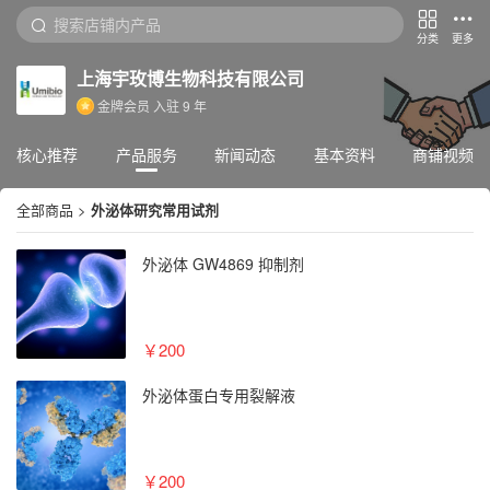
分类
更多
上海宇玫博生物科技有限公司
金牌会员
入驻
9
年
核心推荐
产品服务
新闻动态
基本资料
商铺视频
全部商品
>
外泌体研究常用试剂
外泌体 GW4869 抑制剂
￥200
外泌体蛋白专用裂解液
￥200