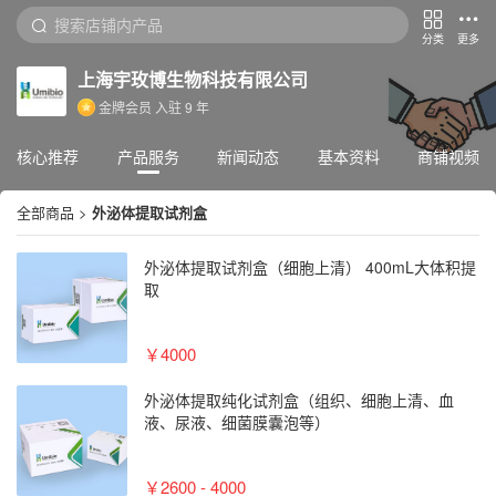
分类
更多
上海宇玫博生物科技有限公司
金牌会员
入驻
9
年
核心推荐
产品服务
新闻动态
基本资料
商铺视频
全部商品
>
外泌体提取试剂盒
外泌体提取试剂盒（细胞上清） 400mL大体积提
取
￥4000
外泌体提取纯化试剂盒（组织、细胞上清、血
液、尿液、细菌膜囊泡等）
￥2600 - 4000