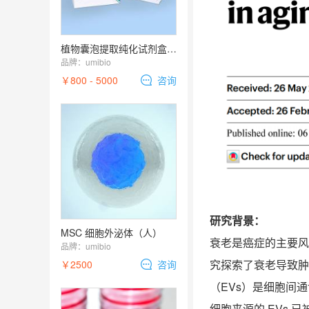
植物囊泡提取纯化试剂盒（多汁植物）
品牌：
umibio
￥800 - 5000
咨询
研究背景：
MSC 细胞外泌体（人）
衰老是癌症的主要风
品牌：
umibio
究探索了衰老导致肿
￥2500
咨询
（
EVs
）是细胞间通
细胞来源的
EVs
已