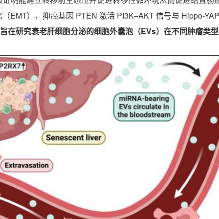
化（
EMT
），抑癌基因
PTEN
激活
PI3K–AKT
信号与
Hippo-YA
旨在研究衰老肝细胞分泌的细胞外囊泡（
EVs
）在不同肿瘤类型