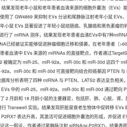
。结果发现老年小鼠和老年患者血清来源的细胞外囊泡（
EVs
）
者使用了
GW4869
来抑制
EVs
分泌和尾静脉注射老年小鼠
EVs
，
老年小鼠
EVs
显著促进了年轻小鼠结肠癌、乳腺癌和黑色素瘤的
进行了
miRNA
测序，结果发现老年患者血清
EVs
中有
7
种
miRN
RNA
已经被证实能够促进肿瘤细胞迁移和侵袭，在老年患者（
>6
年患者血清中
EVs
来源的
miRNAs
的直接靶点，作者通过
Target
S2
被确定为
miR-25
、
miR-92a
、
miR-30c
和
miR-30d
这四个
mi
-92a
、
miR-30c
和
miR-30d
可直接靶向结合抑癌基因
PTEN
与
数据库分析表明了四种
miRNA
与
PTEN
、
LATS2
表达呈负相关
的
EVs
中的
miR-25
、
miR-92a
、
miR-30c
和
miR-30d
通过靶向
P
集了
2
月龄和
18
月龄小鼠的主要器官，包括肝、肺、心脏、肾、
进行
Transwell
实验。结果发现肝脏是衰老生物体中促转移
EVs
中
P2RX7
表达升高，其激活可促进细胞外囊泡的形成，并促进
E
验证这一假设，作者通过尾静脉注射
siRNA(si-P2RX7)
，结果表