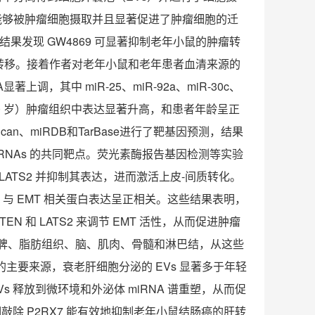
能够被肿瘤细胞摄取并且显著促进了肿瘤细胞的迁
结果发现
GW4869
可显著抑制老年小鼠的肿瘤转
转移。接着作者对老年小鼠和老年患者血清来源的
A
显著上调，其中
miR-25
、
miR-92a
、
miR-30c
、
0
岁）肿瘤组织中表达显著升高，和患者年龄呈正
Scan
、
miRDB
和
TarBase
进行了靶基因预测，结果
RNAs
的共同靶点。荧光素酶报告基因检测等实验
LATS2
并抑制其表达，进而激活上皮
-
间质转化。
，与
EMT
相关蛋白表达呈正相关。这些结果表明，
TEN
和
LATS2
来调节
EMT
活性，从而促进肿瘤
脾、脂肪组织、脑、肌肉、骨髓和淋巴结，从这些
的主要来源，衰老肝细胞分泌的
EVs
显著多于年轻
Vs
释放到微环境和外泌体
miRNA
谱重塑，从而促
明敲除
P2RX7
能有效地抑制老年小鼠结肠癌的肝转