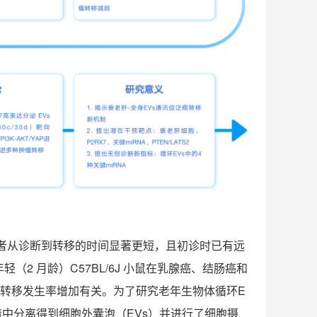
者从诊断到转移的时间显著更短，且初诊时已有远
年轻（
2
月龄）
C57BL/6J
小鼠在乳腺癌、结肠癌和
转移发生率增加有关。为了研究老年生物体循环
E
清中分离得到细胞外囊泡（
EVs
）并进行了细胞摄