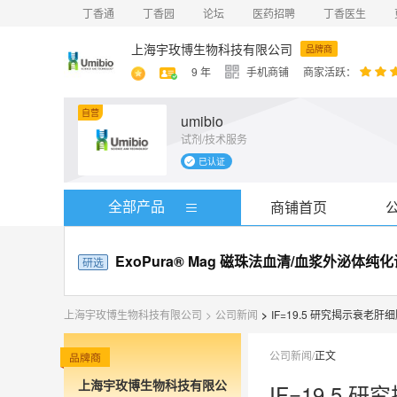
丁香通
丁香园
论坛
医药招聘
丁香医生
上海宇玫博生物科技有限公司
品牌商
9
年
手机商铺
商家活跃：
自营
umibio
试剂/技术服务
 1
业化科
已认证
的仪器
科学管
 宇玫博
全部产品
商铺首页
并且擅
，以知
全面完
ExoPura® Mag 磁珠法血清/血浆外泌体纯
研选
涵盖组
纯化试
● 专
放心使
上海宇玫博生物科技有限公司
>
公司新闻
>
IF=19.5 研究揭示衰老
的样本类
主，从
。
公司新闻
/
正文
上海宇玫博生物科技有限公
IF=19.5