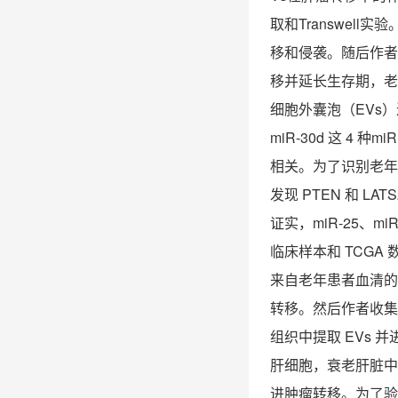
取和
Transwell
实验
移和侵袭。随后作
移并延长生存期，
细胞外囊泡（
EVs
）
miR-30d
这
4
种
mi
相关。为了识别老
发现
PTEN
和
LAT
证实，
miR-25
、
miR
临床样本和
TCGA
来自老年患者血清
转移。然后作者收
组织中提取
EVs
并
肝细胞，衰老肝脏
进肿瘤转移。为了