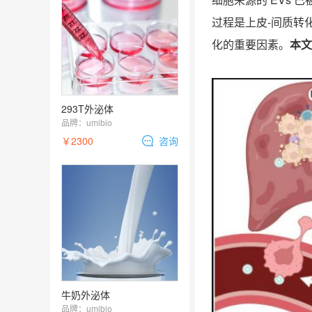
过程是上皮
-
间质转
化的重要因素。
本文
293T外泌体
品牌：
umibio
￥2300
咨询
牛奶外泌体
品牌：
umibio