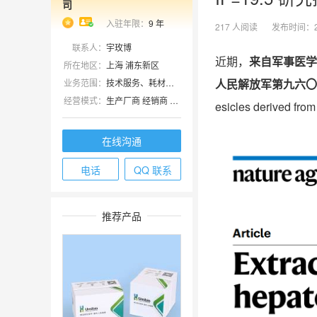
司
入驻年限：
9
年
217
人阅读
发布时间：
联系人：
宇玫博
近期，
来自军事医学
所在地区：
上海 浦东新区
人民解放军第九六〇
业务范围：
技术服务、耗材、实验室仪器 / 设备、细胞库 / 细胞培养、论文服务、试剂、原辅料包材
经营模式：
生产厂商 经销商 科研机构
esicles derived fro
在线沟通
电话
QQ 联系
推荐产品