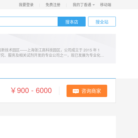
我要登录
|
免费注册
|
我的丁香通
移动端
搜本店
搜全站
自营
技术园区——上海张江高科技园区，公司成立于 2015 年 1
研究、服务及相关试剂开发的专业公司之一，现已发展为专业化科
医学，服务人类健康」是宇玫博的公司宗旨。公司拥有先进的仪器
产品都进行严格的测试检验。自创立以来，宇玫博始终坚持科学管
，力争早日将公司发展成为国内转化医学行业中的佼佼者。 宇玫博
软件著作权，具有外泌体研究方向一系列的科研试剂产品，并且擅
化细胞培养基和细胞培养工艺的开发。宇玫博以市场为导向，以知
，通过技术创新、产品研发和科研服务三个方面为客户提供全面完
￥900 - 6000
咨询商家
司的市场增值及快速发展。 产品优势：外泌体提取试剂盒涵盖组
其他体液等多种样本；● 针对不同样本，预处理、提取、纯化试
类产品 5 倍以上；● 外泌体可用于细胞共孵育和组学研究；● 专
格便宜，为您大规模研究节省成本；● 数百篇参考文献让您放心使
体研究早，近 10 年的研究经验积累；● 案例丰富，接触的样本类
注，只做外泌体领域，始终坚持外泌体深度研究；● 独立自主，从
● 诚信做事，完善的数据记录体系，实验结果经得起考验。