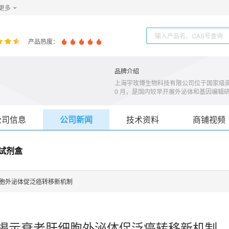
更多
产品热度：
品牌介绍
上海宇玫博生物科技有限公司位于国家级高新
0 月，是国内较早开展外泌体和基因编辑
研服务及试剂方案的供应商。「推动转化
设备，一流的研发团队，对每一项服务和
理、规范操作、用户至上的企业经营理念
公司信息
公司新闻
技术资料
商铺视频
拥有外泌体和基因编辑领域的多项专利及
长无血清、化学成分界定、个性化及定制
识产权为依托，产品研发与科研服务并进
化试剂盒
整的生命科学研究解决方案，同时实现公
织、细胞上清、血清血浆、乳液、尿液以及
剂做差异化配方；● 样品处理量大，可达同
注于外泌体提取和配套试剂盒研发；● 价
肝细胞外泌体促泛癌转移新机制
用无忧购；服务优势：● 经验丰富，做外泌
型很多，能针对性的进行操作；● 专心专
提取到鉴定，检测及后续研究，独立完成；
 研究揭示衰老肝细胞外泌体促泛癌转移新机制